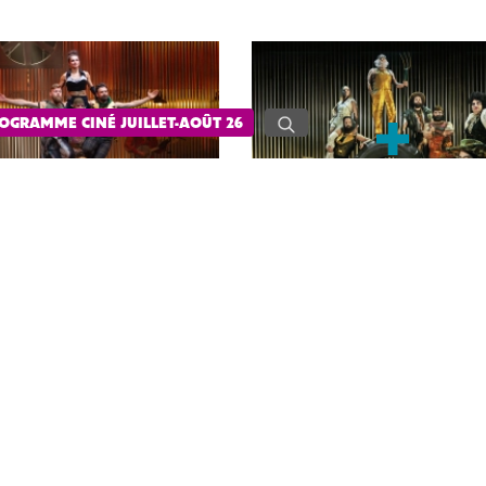
OGRAMME CINÉ JUILLET-AOÛT 26
nd de musique funky. Des acrobaties inoubliables dans une
s états ! Dans une basse-cour iconoclaste, un gentleman-
qu’étranges : les poules ont des dents, les canards sont
es ! Entre la veillée de campagne, le conte pour enfants et
ue Alfonse combine avec brio les legs du cirque d’hier et la
rouesses sensationnelles, une musique entraînante et un
t de soul, les musiciens concoctent un irrésistible funk