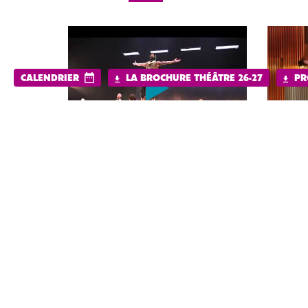
CALENDRIER
LA BROCHURE THÉÂTRE 26-27
PR
Un cirque déjanté et virtuose sur fo
étable en folie !
Animal
, c’est la ferme dans tous se
farmer s’entoure de créatures plus 
vilains et les vaches font des cabriol
la bande-dessinée rock’n’roll, le Cirq
culture d’aujourd’hui grâce à des p
humour ravageur. Mélange de trad’ e