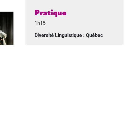
Pratique
1h15
Diversité Linguistique : Québec
Dès 6 ans
Tarifs
de 6 à 20 €
Aller plus loin...
Cirque Alfonse