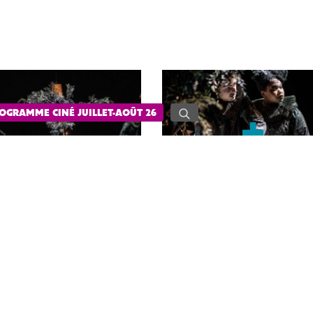
OGRAMME CINÉ JUILLET-AOÛT 26
le théâtre au plus près des habitant·e·s. Certain·e·s
ce de découvrir
Avec les pieds
dans le salon d’un·e
ouce et singulière signée Nicole Genovese poursuit sa
de la scène du Théâtre.
inaire, si ce n’est l’acacia qui a poussé au beau milieu du