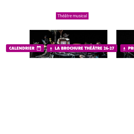
Théâtre musical
CALENDRIER
LA BROCHURE THÉÂTRE 26-27
PR
La saison dernière, nous avons amené 
d’entre vous ont peut-être eu la chan
voisin·e… Cette saison, cette fable d
route à domicile, et sur les planches 
La famille Moute dîne. Rien d’extraord