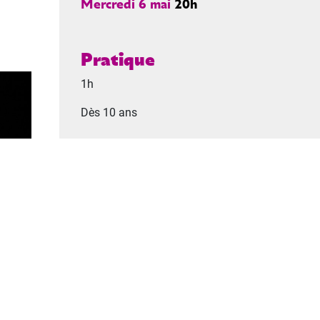
Mercredi 6 mai
20h
Pratique
1h
Dès 10 ans
Ce spectacle fait partie du parcours
Éco-citoyen
Tarifs
de 6 à 20€ au Théâtre
Gratuit à domicile