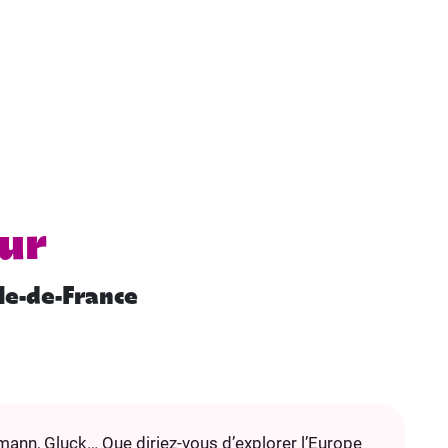
ur
le-de-France
emann, Gluck… Que diriez-vous d’explorer l’Europe