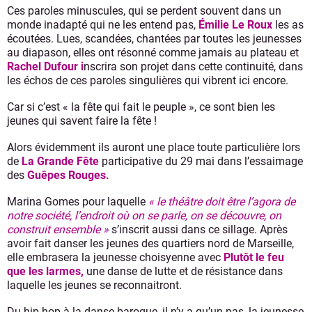
Ces paroles minuscules, qui se perdent souvent dans un
monde inadapté qui ne les entend pas,
Émilie Le Roux
les as
écoutées. Lues, scandées, chantées par toutes les jeunesses
au diapason, elles ont résonné comme jamais au plateau et
Rachel Dufour i
nscrira son projet dans cette continuité, dans
les échos de ces paroles singulières qui vibrent ici encore.
Car si c’est « la fête qui fait le peuple », ce sont bien les
jeunes qui savent faire la fête !
Alors évidemment ils auront une place toute particulière lors
de
La Grande Fête
participative du 29 mai dans l’essaimage
des
Guêpes Rouges.
Marina Gomes pour laquelle
« le théâtre doit être l’agora de
notre société, l’endroit où on se parle, on se découvre, on
construit ensemble »
s’inscrit aussi dans ce sillage. Après
avoir fait danser les jeunes des quartiers nord de Marseille,
elle embrasera la jeunesse choisyenne avec
Plutôt le feu
que les larmes,
une danse de lutte et de résistance dans
laquelle les jeunes se reconnaitront.
Du hip hop à la danse baroque, il n’y a qu’un pas, la jeunesse